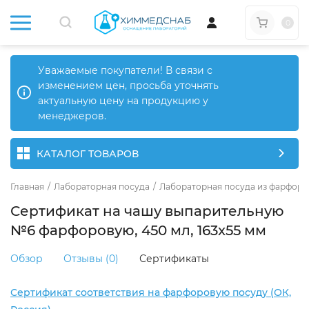
0
Уважаемые покупатели! В связи с
изменением цен, просьба уточнять
актуальную цену на продукцию у
менеджеров.
КАТАЛОГ ТОВАРОВ
Главная
/
Лабораторная посуда
/
Лабораторная посуда из фарфора
Сертификат на чашу выпарительную
№6 фарфоровую, 450 мл, 163x55 мм
Обзор
Отзывы (0)
Сертификаты
Сертификат соответствия на фарфоровую посуду (ОК,