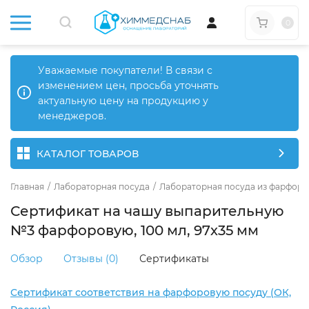
0
Уважаемые покупатели! В связи с
изменением цен, просьба уточнять
актуальную цену на продукцию у
менеджеров.
КАТАЛОГ ТОВАРОВ
Главная
/
Лабораторная посуда
/
Лабораторная посуда из фарфора
Сертификат на чашу выпарительную
№3 фарфоровую, 100 мл, 97х35 мм
Обзор
Отзывы (0)
Сертификаты
Сертификат соответствия на фарфоровую посуду (ОК,