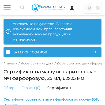
0
Уважаемые покупатели! В связи с
изменением цен, просьба уточнять
актуальную цену на продукцию у
менеджеров.
КАТАЛОГ ТОВАРОВ
Главная
/
Лабораторная посуда
/
Лабораторная посуда из фарфора
Сертификат на чашу выпарительную
№1 фарфоровую, 25 мл, 62х25 мм
Обзор
Отзывы (0)
Сертификаты
Сертификат соответствия на фарфоровую посуду (ОК,