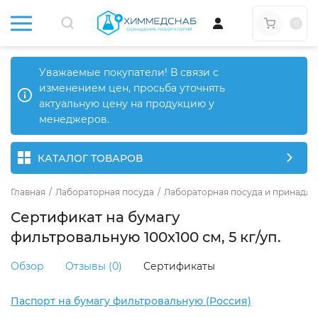
0
Уважаемые покупатели! В связи с
изменением цен, просьба уточнять
актуальную цену на продукцию у
менеджеров.
КАТАЛОГ ТОВАРОВ
Главная
/
Лабораторная посуда
/
Лабораторная посуда и принадле
Сертификат на бумагу
фильтровальную 100х100 см, 5 кг/уп.
Обзор
Отзывы (0)
Сертификаты
Паспорт на бумагу фильтровальную (Россия)