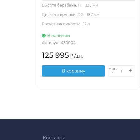
Высота барабана, H:
335 мм
Диаметр крышки, D2:
187 мм
Расчетная емкость:
12 л
В наличии
Артикул:
430004
125 995
₽
/
шт.
мин.
В корзину
1
Контакты