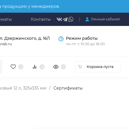
на продукцию у менеджеров.
икаты
Контакты
Личный кабинет
л. Дзержинского, д. 16/1
Режим работы
nab.ru
пн-пт: с 10:00 до 18:00
Корзина пуста
0
0
0
вый 12 л, 325х335 мм
/
Сертификаты