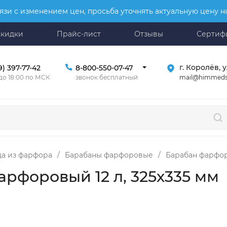
язи с изменением цен, просьба уточнять актуальную цену 
Скидки
Прайс-лист
Отзывы
Сертиф
г. Королёв, у
9) 397-77-42
8-800-550-07-47
mail@himmeds
 до 18:00 по МСК
звонок бесплатный
да из фарфора
/
Барабаны фарфоровые
/
Барабан фарфоро
рфоровый 12 л, 325х335 мм