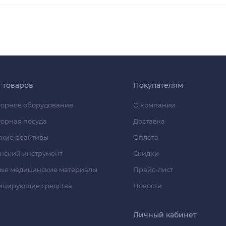
г товаров
Покупателям
орное оборудование
О компании
орная посуда
Доставка
кие реактивы
Оплата
нский инструмент
Скидки
ые медицинские материалы
Прайс-лист
ицирующие средства
Новости
Личный кабинет