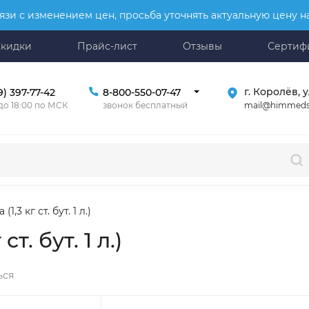
язи с изменением цен, просьба уточнять актуальную цену 
Скидки
Прайс-лист
Отзывы
Сертиф
г. Королёв, у
9) 397-77-42
8-800-550-07-47
mail@himmeds
 до 18:00 по МСК
звонок бесплатный
1,3 кг ст. бут. 1 л.)
т. бут. 1 л.)
ься