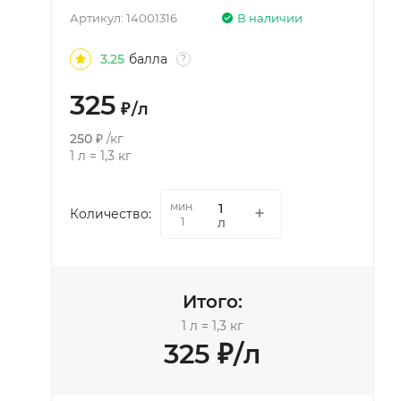
Артикул:
14001316
В наличии
3.25
балла
?
325
₽
/
л
250
₽
/
кг
1
л
=
1,3
кг
мин.
Количество:
л
1
Итого:
1
л
=
1,3
кг
325
₽
/
л