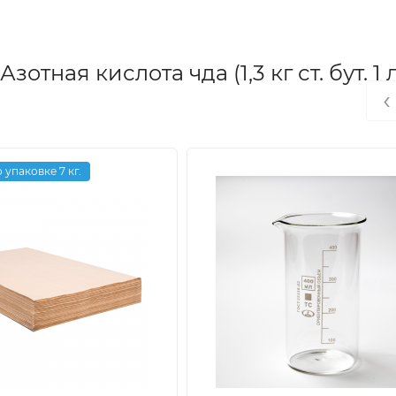
ная кислота чда (1,3 кг ст. бут. 1 л.
‹
 упаковке 7 кг.