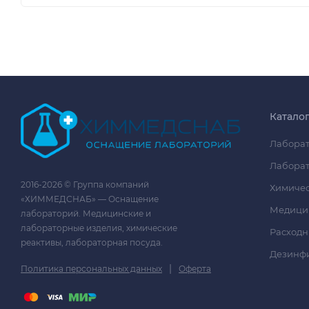
Катало
Лаборат
Лаборат
2016-2026 © Группа компаний
Химичес
«ХИММЕДСНАБ» — Оснащение
Медици
лабораторий. Медицинские и
лабораторные изделия, химические
Расходн
реактивы, лабораторная посуда.
Дезинф
|
Политика персональных данных
Оферта