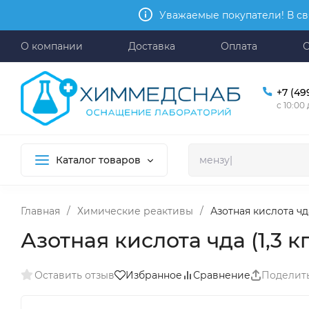
Уважаемые покупатели! В св
О компании
Доставка
Оплата
+7 (49
с 10:00
Каталог товаров
Главная
/
Химические реактивы
/
Азотная кислота чда (
Азотная кислота чда (1,3 кг с
Оставить отзыв
Избранное
Сравнение
Поделит