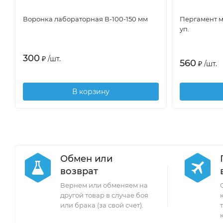
Воронка лабораторная В-100-150 мм
Пергамент ма
уп.
300
₽
/
шт.
560
₽
/
шт.
В корзину
Обмен или
возврат
Вернем или обменяем на
другой товар в случае боя
или брака (за свой счет).