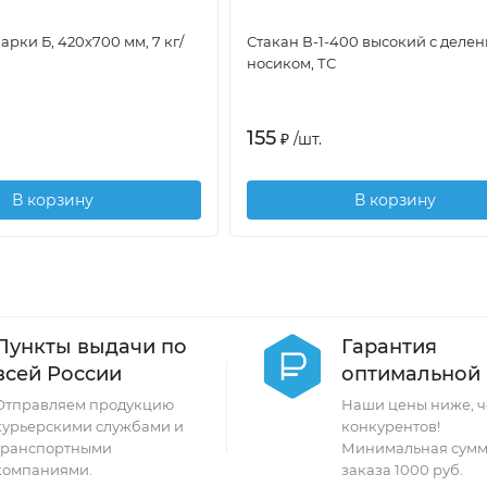
рки Б, 420х700 мм, 7 кг/
Стакан В-1-400 высокий с деле
носиком, ТС
155
₽
/
шт.
В корзину
В корзину
Пункты выдачи по
Гарантия
всей России
оптимальной
Отправляем продукцию
Наши цены ниже, ч
курьерскими службами и
конкурентов!
транспортными
Минимальная сумм
компаниями.
заказа 1000 руб.