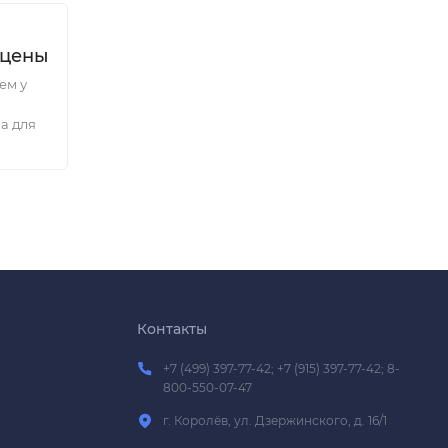
 цены
ем у
а для
Контакты
+7 (499) 397-77-42; +7 (915) 397-77-42; 8-
800-550-07-47
г. Королёв, ул. Дзержинского, д. 16/1