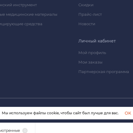
нский инструмент
Скидки
ые медицинские материалы
Прайс-лист
ицирующие средства
Новости
Личный кабинет
Мой профиль
Мои заказы
Партнерская программа
© 2026 himmedsnab.ru. Все права защищены
OK
Мы используем файлы cookie, чтобы сайт был лучше для вас.
мотренные
0