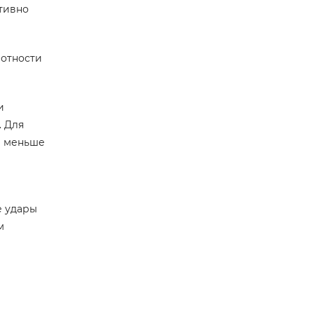
ативно
лотности
и
. Для
м меньше
е удары
м