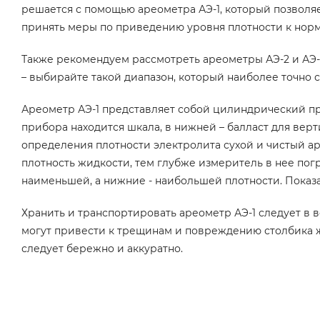
решается с помощью ареометра АЭ-1, который позволяе
принять меры по приведению уровня плотности к нор
Также рекомендуем рассмотреть ареометры АЭ-2 и АЭ-3
– выбирайте такой диапазон, который наиболее точно 
Ареометр АЭ-1 представляет собой цилиндрический пр
прибора находится шкала, в нижней – балласт для вер
определения плотности электролита сухой и чистый 
плотность жидкости, тем глубже измеритель в нее пог
наименьшей, а нижние - наибольшей плотности. Показ
Хранить и транспортировать ареометр АЭ-1 следует в
могут привести к трещинам и повреждению столбика 
следует бережно и аккуратно.