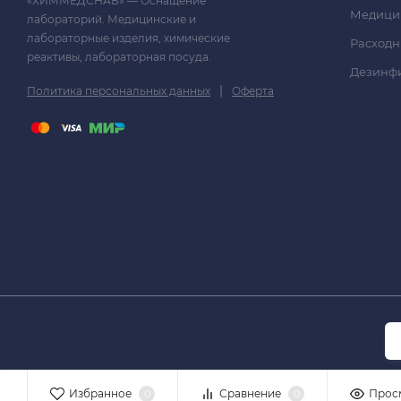
«ХИММЕДСНАБ» — Оснащение
Медици
лабораторий. Медицинские и
лабораторные изделия, химические
Расходн
реактивы, лабораторная посуда.
Дезинф
|
Политика персональных данных
Оферта
Избранное
Сравнение
Прос
0
0