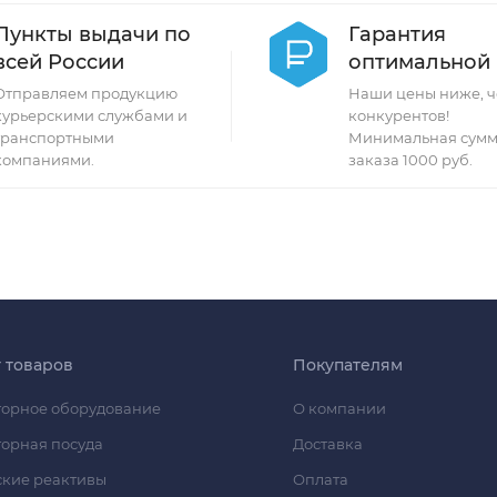
Пункты выдачи по
Гарантия
всей России
оптимальной
Отправляем продукцию
Наши цены ниже, ч
курьерскими службами и
конкурентов!
транспортными
Минимальная сумм
компаниями.
заказа 1000 руб.
г товаров
Покупателям
орное оборудование
О компании
орная посуда
Доставка
кие реактивы
Оплата