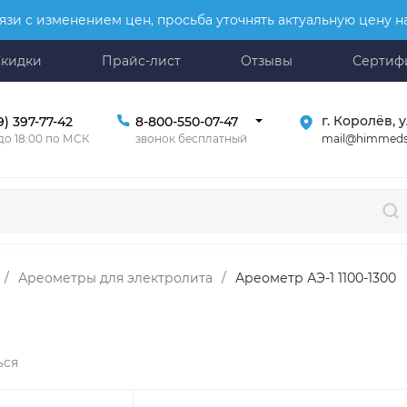
язи с изменением цен, просьба уточнять актуальную цену 
Скидки
Прайс-лист
Отзывы
Сертиф
г. Королёв, у
9) 397-77-42
8-800-550-07-47
mail@himmeds
 до 18:00 по МСК
звонок бесплатный
/
Ареометры для электролита
/
Ареометр АЭ-1 1100-1300
ься