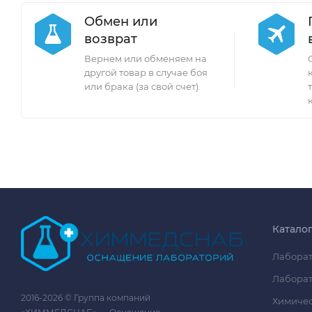
Обмен или
возврат
Вернем или обменяем на
другой товар в случае боя
или брака (за свой счет).
Катало
Лаборат
Лаборат
2016-2026 © Группа компаний
Химичес