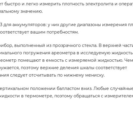
т быстро и легко измерить плотность электролита и опер
мальному значению.
 для аккумуляторов: у них другие диапазоны измерения п
соответствует вашим потребностям.
ибор, выполненный из прозрачного стекла. В верхней част
тикального погружения ареометра в исследуемую жидкость
ареометр помещают в емкость с измеряемой жидкостью. Че
ружается, поэтому верхние деления шкалы соответствует
ания следует отсчитывать по нижнему мениску.
 вертикальном положении балластом вниз. Любые случайны
жидкости в термометре, поэтому обращаться с измерителе