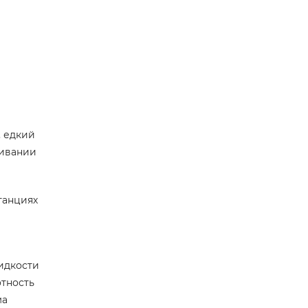
, едкий
живании
танциях
жидкости
отность
ма