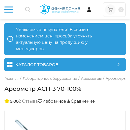
0
Уважаемые покупатели! В связи с
изменением цен, просьба уточнять
актуальную цену на продукцию у
менеджеров.
КАТАЛОГ ТОВАРОВ
Главная
/
Лабораторное оборудование
/
Ареометры
/
Ареометры д
Ареометр АСП-3 70-100%
5.00
2 Отзыва
Избранное
Сравнение