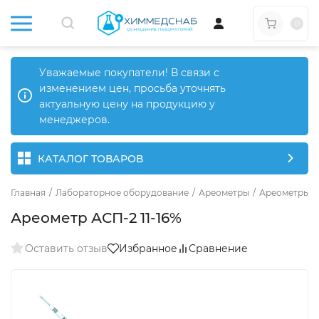
0
Уважаемые покупатели! В связи с
изменением цен, просьба уточнять
актуальную цену на продукцию у
менеджеров.
КАТАЛОГ ТОВАРОВ
Главная
/
Лабораторное оборудование
/
Ареометры
/
Ареометры д
Ареометр АСП-2 11-16%
Оставить отзыв
Избранное
Сравнение