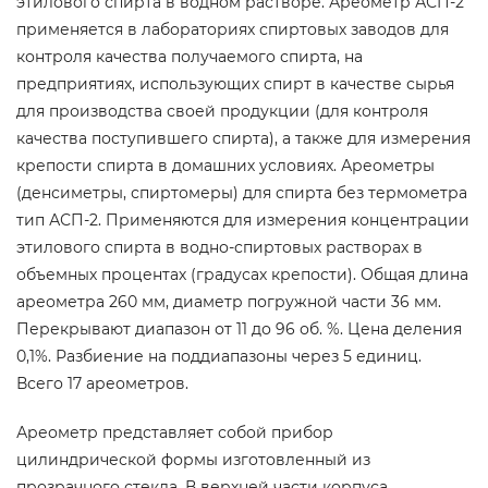
этилового спирта в водном растворе. Ареометр АСП-2
применяется в лабораториях спиртовых заводов для
контроля качества получаемого спирта, на
предприятиях, использующих спирт в качестве сырья
для производства своей продукции (для контроля
качества поступившего спирта), а также для измерения
крепости спирта в домашних условиях. Ареометры
(денсиметры, спиртомеры) для спирта без термометра
тип АСП-2. Применяются для измерения концентрации
этилового спирта в водно-спиртовых растворах в
объемных процентах (градусах крепости). Общая длина
ареометра 260 мм, диаметр погружной части 36 мм.
Перекрывают диапазон от 11 до 96 об. %. Цена деления
0,1%. Разбиение на поддиапазоны через 5 единиц.
Всего 17 ареометров.
Ареометр представляет собой прибор
цилиндрической формы изготовленный из
прозрачного стекла. В верхней части корпуса