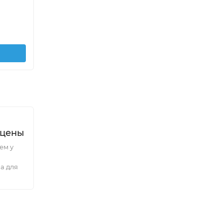
7 18
1 275
₽
/
шт.
1 500
₽
/
шт.
В корзину
 цены
ем у
а для