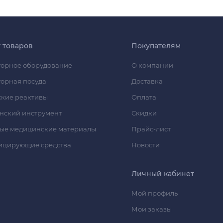
г товаров
Покупателям
орное оборудование
О компании
орная посуда
Доставка
кие реактивы
Оплата
нский инструмент
Скидки
ые медицинские материалы
Прайс-лист
ицирующие средства
Новости
Личный кабинет
Мой профиль
Мои заказы