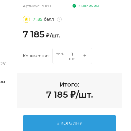
Артикул:
3060
В наличии
71.85
балл
?
7 185
 —
₽
/
шт.
0
мин.
Количество:
шт.
1
±2°С
 мм
Итого:
7 185
₽
/
шт.
В КОРЗИНУ