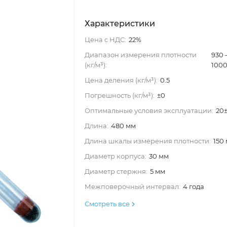
Характеристики
Цена с НДС:
22%
Диапазон измерения плотности
930
(кг/м³):
100
Цена деления (кг/м³):
0.5
Погрешность (кг/м³):
±0
Оптимальные условия эксплуатации:
20
Длина:
480 мм
Длина шкалы измерения плотности:
150
Диаметр корпуса:
30 мм
Диаметр стержня:
5 мм
Межповерочный интервал:
4 года
Смотреть все