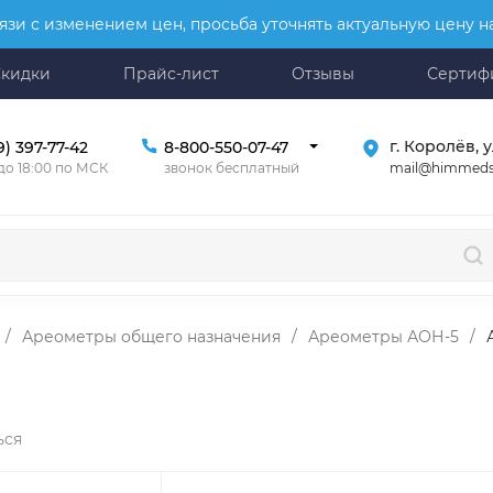
язи с изменением цен, просьба уточнять актуальную цену 
Скидки
Прайс-лист
Отзывы
Сертиф
г. Королёв, у
9) 397-77-42
8-800-550-07-47
mail@himmeds
 до 18:00 по МСК
звонок бесплатный
/
Ареометры общего назначения
/
Ареометры АОН-5
/
ься