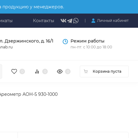
на продукцию у менеджеров.
икаты
Контакты
Личный кабинет
л. Дзержинского, д. 16/1
Режим работы
nab.ru
пн-пт: с 10:00 до 18:00
Корзина пуста
0
0
0
Ареометр АОН-5 930-1000