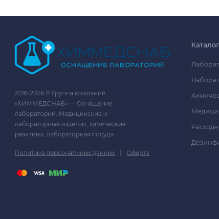
Катало
Лаборат
Лаборат
2016-2026 © Группа компаний
Химичес
«ХИММЕДСНАБ» — Оснащение
Медици
лабораторий. Медицинские и
лабораторные изделия, химические
Расходн
реактивы, лабораторная посуда.
Дезинф
|
Политика персональных данных
Оферта