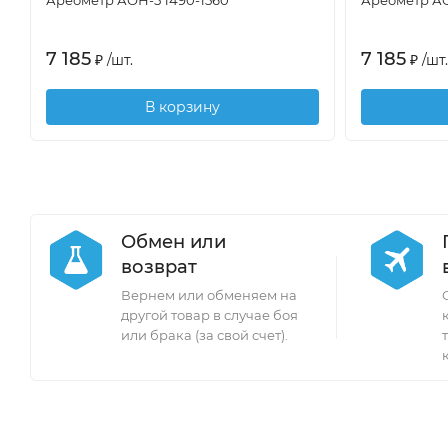
7 185
7 185
₽
/
шт.
₽
/
шт.
В корзину
Обмен или
возврат
Вернем или обменяем на
другой товар в случае боя
или брака (за свой счет).