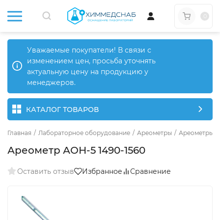
0
Уважаемые покупатели! В связи с
изменением цен, просьба уточнять
актуальную цену на продукцию у
менеджеров.
КАТАЛОГ ТОВАРОВ
Главная
/
Лабораторное оборудование
/
Ареометры
/
Ареометры о
Ареометр АОН-5 1490-1560
Оставить отзыв
Избранное
Сравнение