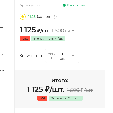
Артикул:
99
В наличии
11.25
баллов
?
1 125
 —
1 500
₽
/
шт.
₽
/
шт.
- 25%
Экономия
375
₽
/
шт.
мин.
±2°С
Количество:
шт.
1
 мм
Итого:
1 125
₽
/
шт.
1 500
₽
/
шт.
- 25%
Экономия
375
₽
/
шт.