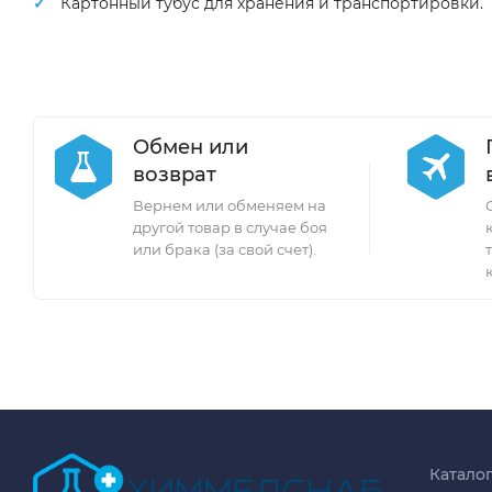
Картонный тубус для хранения и транспортировки.
Обмен или
возврат
Вернем или обменяем на
другой товар в случае боя
или брака (за свой счет).
Катало