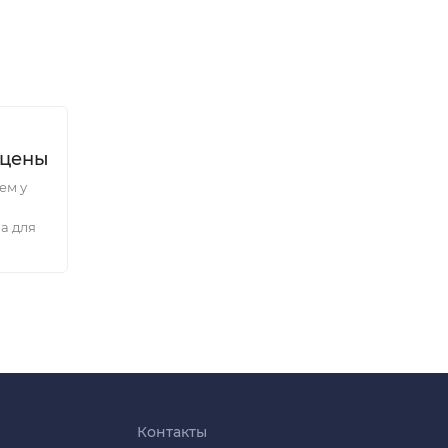
 цены
ем у
а для
Контакты