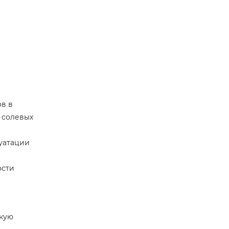
ов в
е солевых
луатации
ости
скую