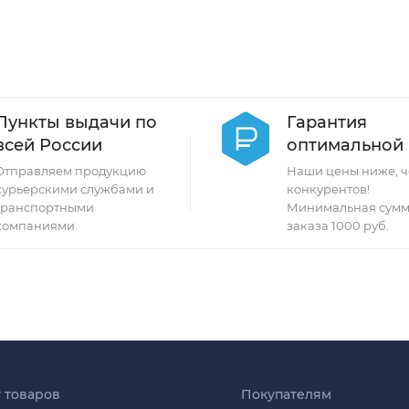
Пункты выдачи по
Гарантия
всей России
оптимальной
Отправляем продукцию
Наши цены ниже, ч
курьерскими службами и
конкурентов!
транспортными
Минимальная сумм
компаниями.
заказа 1000 руб.
г товаров
Покупателям