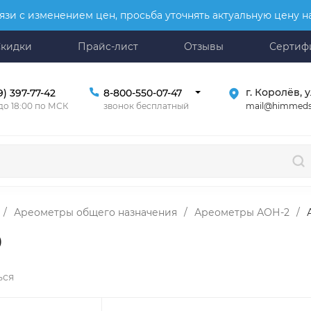
язи с изменением цен, просьба уточнять актуальную цену 
Скидки
Прайс-лист
Отзывы
Сертиф
г. Королёв, у
9) 397-77-42
8-800-550-07-47
mail@himmeds
 до 18:00 по МСК
звонок бесплатный
/
Ареометры общего назначения
/
Ареометры АОН-2
/
0
ься