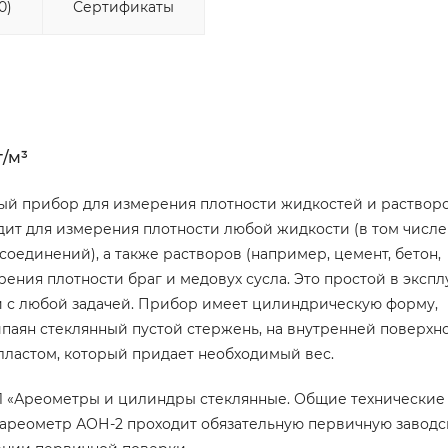
0)
Сертификаты
г/м³
ый прибор для измерения плотности жидкостей и раствор
одит для измерения плотности любой жидкости (в том числ
соединений), а также растворов (например, цемент, бетон,
ерения плотности браг и медовух сусла. Это простой в эксп
и с любой задачей. Прибор имеет цилиндрическую форму,
рипаян стеклянный пустой стержень, на внутренней поверхн
лластом, который придает необходимый вес.
81 «Ареометры и цилиндры стеклянные. Общие технические
 ареометр АОН-2 проходит обязательную первичную завод