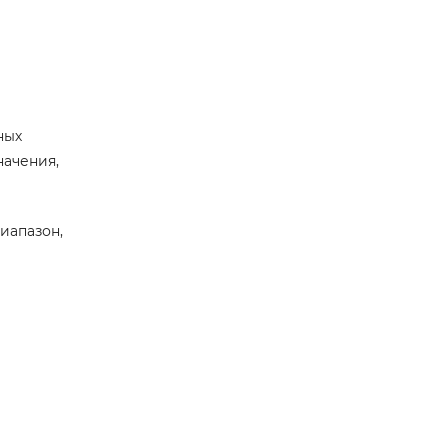
ных
начения,
иапазон,