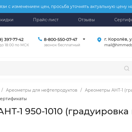
язи с изменением цен, просьба уточнять актуальную цену 
Скидки
Прайс-лист
Отзывы
Сертиф
г. Королёв, у
9) 397-77-42
8-800-550-07-47
mail@himmeds
 до 18:00 по МСК
звонок бесплатный
/
Ареометры для нефтепродуктов
/
Ареометры АНТ-1 (гр
ертификаты
НТ-1 950-1010 (градуировка 