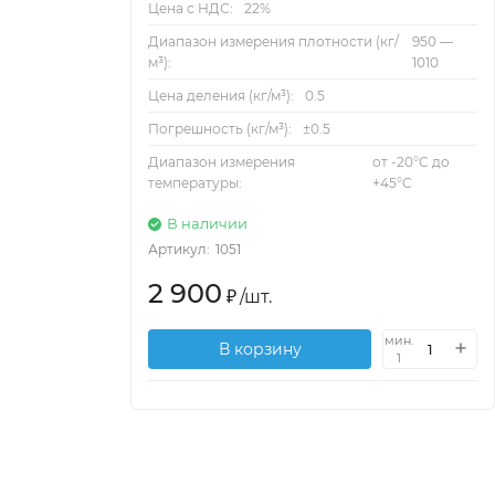
Цена с НДС:
22%
Диапазон измерения плотности (кг/
950 —
м³):
1010
Цена деления (кг/м³):
0.5
Погрешность (кг/м³):
±0.5
Диапазон измерения
от -20°C до
температуры:
+45°C
В наличии
Артикул:
1051
2 900
₽
/
шт.
мин.
В корзину
1