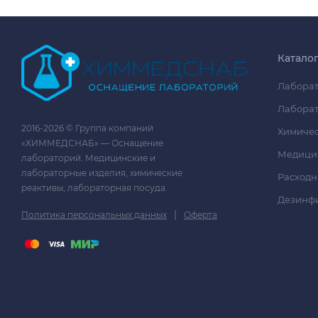
Катало
Лаборат
Лаборат
2016-2026 © Группа компаний
Химичес
«ХИММЕДСНАБ» — Оснащение
Медици
лабораторий. Медицинские и
лабораторные изделия, химические
Расходн
реактивы, лабораторная посуда.
Дезинф
|
Политика персональных данных
Оферта