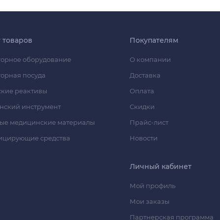
г товаров
Покупателям
орное оборудование
О компании
орная посуда
Доставка
кие реактивы
Оплата
нский инструмент
Скидки
ые медицинские материалы
Прайс-лист
ицирующие средства
Новости
Личный кабинет
Мой профиль
Мои заказы
Партнерская программа