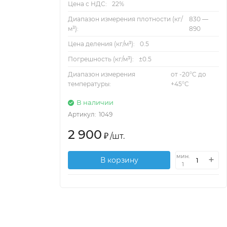
Цена с НДС:
22%
Диапазон измерения плотности (кг/
830 —
м³):
890
Цена деления (кг/м³):
0.5
Погрешность (кг/м³):
±0.5
Диапазон измерения
от -20°C до
температуры:
+45°C
В наличии
Артикул:
1049
2 900
₽
/
шт.
мин.
В корзину
1