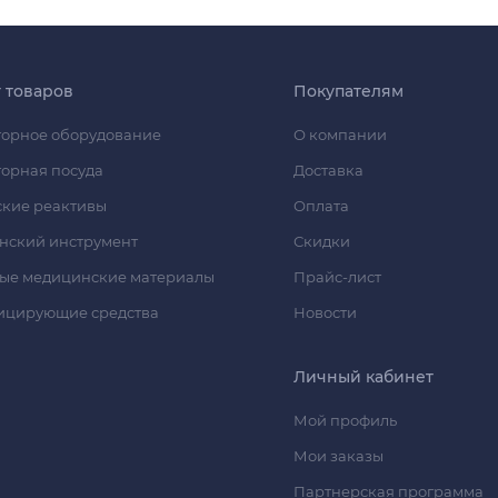
г товаров
Покупателям
орное оборудование
О компании
орная посуда
Доставка
кие реактивы
Оплата
нский инструмент
Скидки
ые медицинские материалы
Прайс-лист
ицирующие средства
Новости
Личный кабинет
Мой профиль
Мои заказы
Партнерская программа