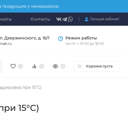
на продукцию у менеджеров.
икаты
Контакты
Личный кабинет
л. Дзержинского, д. 16/1
Режим работы
nab.ru
пн-пт: с 10:00 до 18:00
Корзина пуста
0
0
0
адуировка при 15°C)
при 15°C)