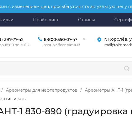
язи с изменением цен, просьба уточнять актуальную цену 
Скидки
Прайс-лист
Отзывы
Сертиф
г. Королёв, у
9) 397-77-42
8-800-550-07-47
mail@himmeds
 до 18:00 по МСК
звонок бесплатный
/
Ареометры для нефтепродуктов
/
Ареометры АНТ-1 (гр
ертификаты
НТ-1 830-890 (градуировка 