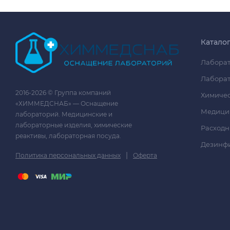
Катало
Лаборат
Лаборат
2016-2026 © Группа компаний
Химичес
«ХИММЕДСНАБ» — Оснащение
Медици
лабораторий. Медицинские и
лабораторные изделия, химические
Расходн
реактивы, лабораторная посуда.
Дезинф
|
Политика персональных данных
Оферта