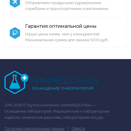
Отправляем продукцию курьерскими
службами и транспортными компаниями.
Гарантия оптимальной цены
Наши цены ниже, чем у конкурентов!
Минимальная сумма для заказа 1000 руб.
2016-2026 © Группа компаний «ХИММЕДСНАБ» —
Оснащение лабораторий. Медицинские и лабораторные
изделия, химические реактивы, лабораторная посуда.
|
Политика персональных данных
Оферта