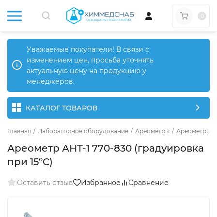
0
Уважаемые покупатели! В связи с
изменением цен, просьба уточнять
актуальную цену на продукцию у
менеджеров.
КАТАЛОГ ТОВАРОВ
Главная
/
Лабораторное оборудование
/
Ареометры
/
Ареометры д
Ареометр АНТ-1 770-830 (градуировка
при 15°C)
Оставить отзыв
Избранное
Сравнение