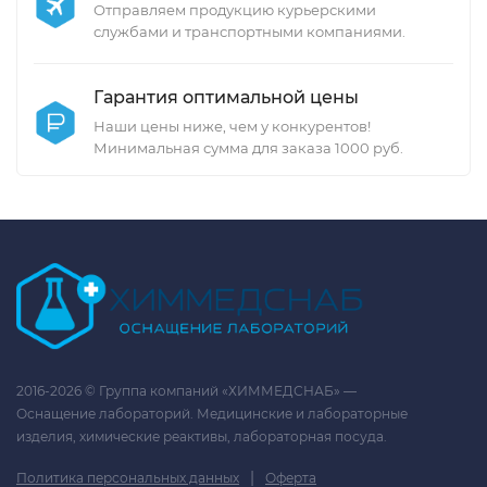
Отправляем продукцию курьерскими
службами и транспортными компаниями.
Гарантия оптимальной цены
Наши цены ниже, чем у конкурентов!
Минимальная сумма для заказа 1000 руб.
2016-2026 © Группа компаний «ХИММЕДСНАБ» —
Оснащение лабораторий. Медицинские и лабораторные
изделия, химические реактивы, лабораторная посуда.
|
Политика персональных данных
Оферта