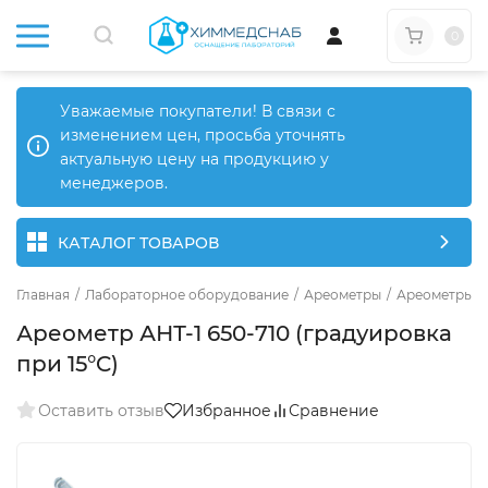
0
Уважаемые покупатели! В связи с
изменением цен, просьба уточнять
актуальную цену на продукцию у
менеджеров.
КАТАЛОГ ТОВАРОВ
Главная
/
Лабораторное оборудование
/
Ареометры
/
Ареометры д
Ареометр АНТ-1 650-710 (градуировка
при 15°C)
Оставить отзыв
Избранное
Сравнение