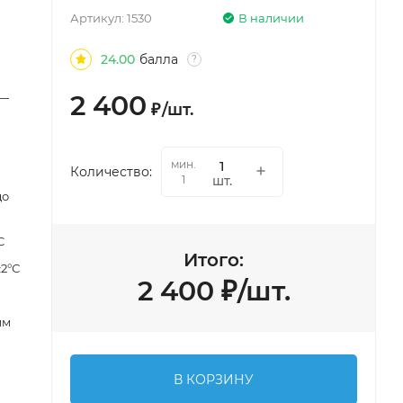
Артикул:
1530
В наличии
24.00
балла
?
2 400
 —
₽
/
шт.
мин.
Количество:
шт.
1
до
C
Итого:
±2°С
2 400
₽
/
шт.
мм
В КОРЗИНУ