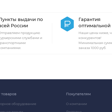
Пункты выдачи по
Гарантия
всей России
оптимальной
Отправляем продукцию
Наши цены ниже, ч
курьерскими службами и
конкурентов!
транспортными
Минимальная сумм
компаниями.
заказа 1000 руб.
г товаров
Покупателям
орное оборудование
О компании
орная посуда
Доставка