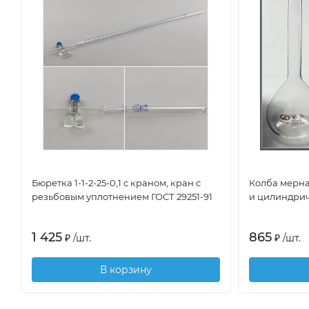
Бюретка 1-1-2-25-0,1 с краном, кран с
Колба мерная
резьбовым уплотнением ГОСТ 29251-91
и цилиндри
1 425
865
₽
/
шт.
₽
/
шт.
В корзину