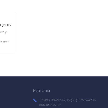
 цены
ем у
а для
Контакты
+7 (499) 397-77-42; +7 (915) 397-77-42; 8-
800-550-07-47