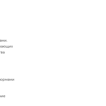
ами.
ывающих
тва
 нормами
ние