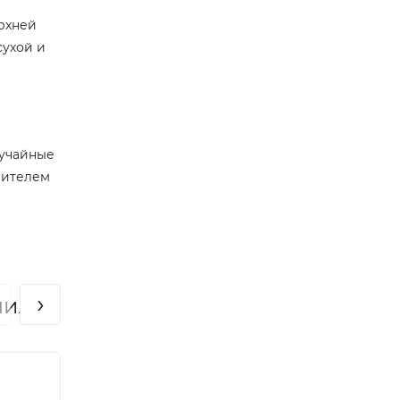
ерхней
сухой и
лучайные
рителем
›
пили