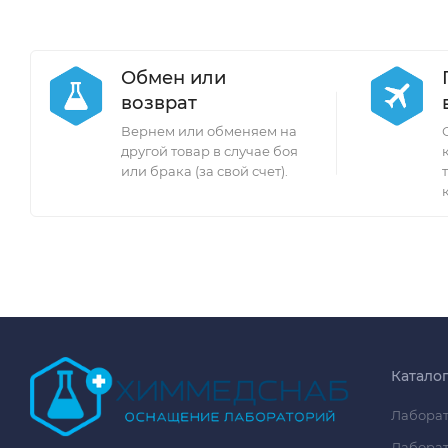
Обмен или
возврат
Вернем или обменяем на
другой товар в случае боя
или брака (за свой счет).
Катало
Лаборат
Лаборат