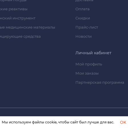
кие реактивы
Оплата
нский инструмент
Скидки
ые медицинские материалы
Прайс-лист
ицирующие средства
Новости
Личный кабинет
Мой профиль
Мои заказы
Партнерская программа
© 2026 himmedsnab.ru. Все права защищены
OK
Мы используем файлы cookie, чтобы сайт был лучше для вас.