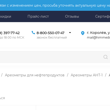
язи с изменением цен, просьба уточнять актуальную цену 
Скидки
Прайс-лист
Отзывы
Сертиф
г. Королёв, у
9) 397-77-42
8-800-550-07-47
mail@himmeds
 до 18:00 по МСК
звонок бесплатный
/
Ареометры для нефтепродуктов
/
Ареометры АНТ-1
/
ься