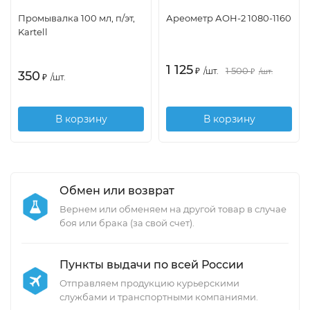
Промывалка 100 мл, п/эт,
Ареометр АОН-2 1080-1160
Kartell
1 125
1 500
₽
/
шт.
₽
/
шт.
350
₽
/
шт.
В корзину
В корзину
Обмен или возврат
Вернем или обменяем на другой товар в случае
боя или брака (за свой счет).
Пункты выдачи по всей России
Отправляем продукцию курьерскими
службами и транспортными компаниями.