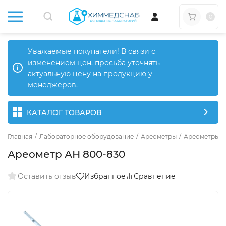
0
Уважаемые покупатели! В связи с
изменением цен, просьба уточнять
актуальную цену на продукцию у
менеджеров.
КАТАЛОГ ТОВАРОВ
Главная
/
Лабораторное оборудование
/
Ареометры
/
Ареометры д
Ареометр АН 800-830
Оставить отзыв
Избранное
Сравнение