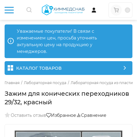
0
Уважаемые покупатели! В связи с
изменением цен, просьба уточнять
актуальную цену на продукцию у
менеджеров.
КАТАЛОГ ТОВАРОВ
Главная
/
Лабораторная посуда
/
Лабораторная посуда из пластика
Зажим для конических переходников
29/32, красный
Оставить отзыв
Избранное
Сравнение