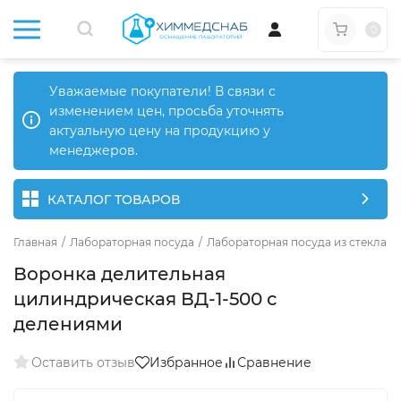
0
Уважаемые покупатели! В связи с
изменением цен, просьба уточнять
актуальную цену на продукцию у
менеджеров.
КАТАЛОГ ТОВАРОВ
Главная
/
Лабораторная посуда
/
Лабораторная посуда из стекла
/
Воронка делительная
цилиндрическая ВД-1-500 с
делениями
Оставить отзыв
Избранное
Сравнение