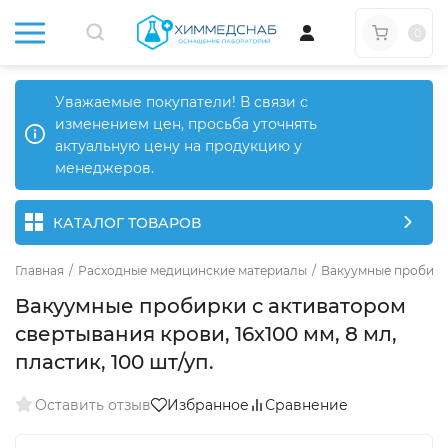
0
Уважаемые покупатели! В связи с
изменением цен, просьба уточнять
актуальную цену на продукцию у
менеджеров.
КАТАЛОГ ТОВАРОВ
Главная
/
Расходные медицинские материалы
/
Вакуумные пробир
Вакуумные пробирки с активатором
свертывания крови, 16х100 мм, 8 мл,
пластик, 100 шт/уп.
Оставить отзыв
Избранное
Сравнение