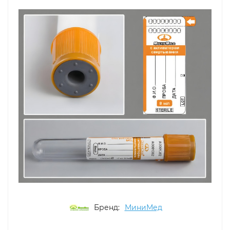
Бренд:
МиниМед