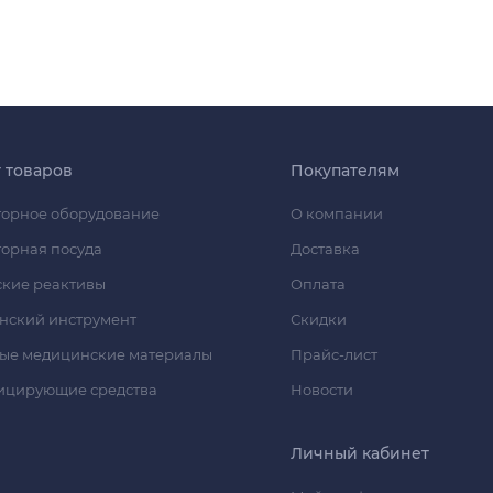
г товаров
Покупателям
орное оборудование
О компании
орная посуда
Доставка
кие реактивы
Оплата
нский инструмент
Скидки
ые медицинские материалы
Прайс-лист
ицирующие средства
Новости
Личный кабинет