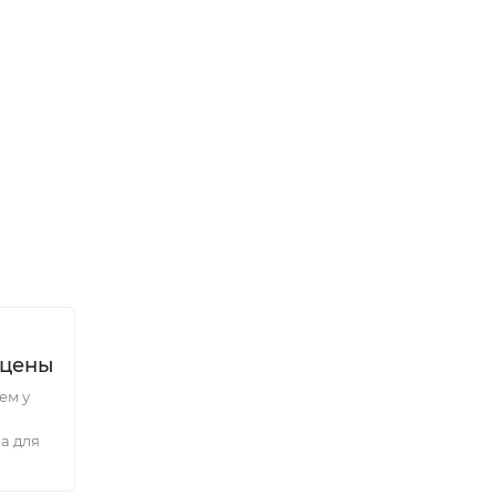
 цены
ем у
а для