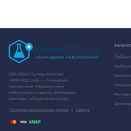
Катало
Лаборат
Лаборат
2016-2026 © Группа компаний
Химичес
«ХИММЕДСНАБ» — Оснащение
Медици
лабораторий. Медицинские и
лабораторные изделия, химические
Расходн
реактивы, лабораторная посуда.
Дезинф
|
Политика персональных данных
Оферта