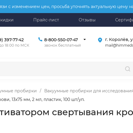
язи с изменением цен, просьба уточнять актуальную цену 
Скидки
Прайс-лист
Отзывы
Сертиф
г. Королёв, у
9) 397-77-42
8-800-550-07-47
mail@himmeds
 до 18:00 по МСК
звонок бесплатный
умные пробирки
/
Вакуумные пробирки для исследования
, 13х75 мм, 2 мл, пластик, 100 шт/уп.
иватором свертывания крови