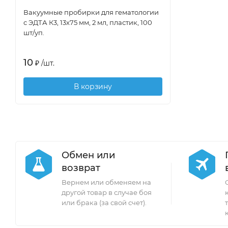
Вакуумные пробирки для гематологии
с ЭДТА К3, 13х75 мм, 2 мл, пластик, 100
шт/уп.
10
₽
/
шт.
В корзину
Обмен или
возврат
Вернем или обменяем на
другой товар в случае боя
или брака (за свой счет).