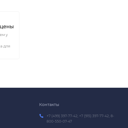
 цены
ем у
а для
Контакты
+7 (499) 397-77-42; +7 (915) 397-77-42; 8-
800-550-07-47