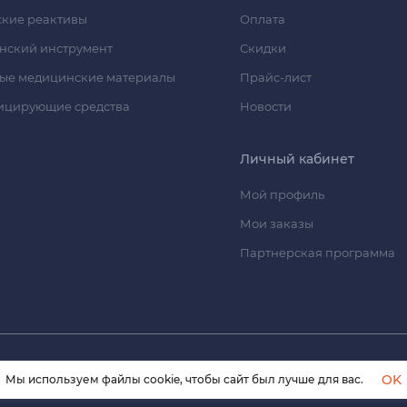
кие реактивы
Оплата
нский инструмент
Скидки
ые медицинские материалы
Прайс-лист
ицирующие средства
Новости
Личный кабинет
Мой профиль
Мои заказы
Партнерская программа
© 2026 himmedsnab.ru. Все права защищены
OK
Мы используем файлы cookie, чтобы сайт был лучше для вас.