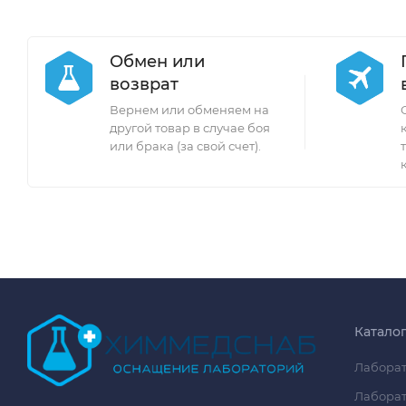
Обмен или
возврат
Вернем или обменяем на
другой товар в случае боя
или брака (за свой счет).
Катало
Лаборат
Лаборат