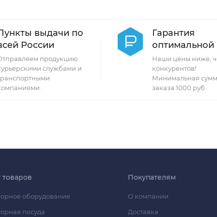
Пункты выдачи по
Гарантия
всей России
оптимальной
Отправляем продукцию
Наши цены ниже, ч
курьерскими службами и
конкурентов!
транспортными
Минимальная сумм
компаниями.
заказа 1000 руб.
г товаров
Покупателям
орное оборудование
О компании
орная посуда
Доставка