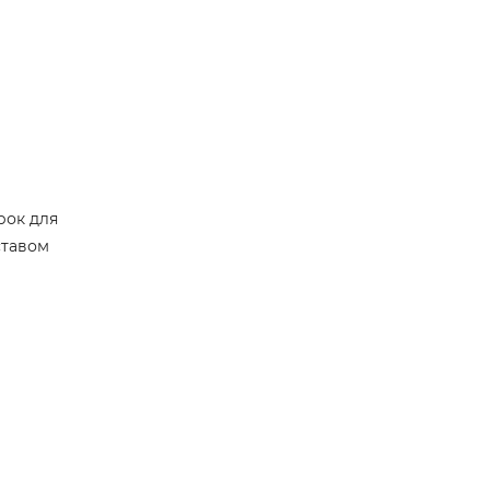
рок для
ставом