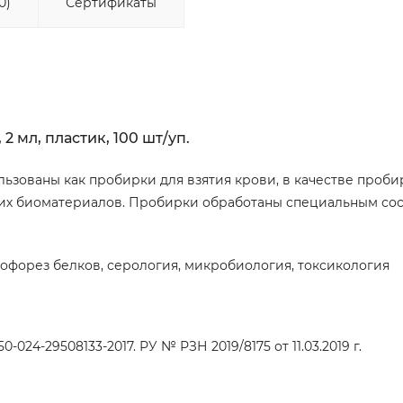
0)
Сертификаты
 мл, пластик, 100 шт/уп.
ьзованы как пробирки для взятия крови, в качестве проби
угих биоматериалов. Пробирки обработаны специальным со
офорез белков, серология, микробиология, токсикология
-024-29508133-2017. РУ № РЗН 2019/8175 от 11.03.2019 г.