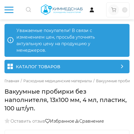
0
Уважаемые покупатели! В связи с
изменением цен, просьба уточнять
актуальную цену на продукцию у
менеджеров.
КАТАЛОГ ТОВАРОВ
Главная
/
Расходные медицинские материалы
/
Вакуумные пробир
Вакуумные пробирки без
наполнителя, 13х100 мм, 4 мл, пластик,
100 шт/уп.
Оставить отзыв
Избранное
Сравнение