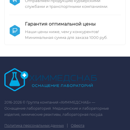
Отправляем продукцию курьерскими
службами и транспортными компаниями.
Гарантия оптимальной цены
Наши цены ниже, чем у конкурентов!
Минимальная сумма для заказа 1000 руб.
2016-2026 © Группа компаний «ХИММЕДСНАБ» —
Оснащение лабораторий. Медицинские и лабораторные
изделия, химические реактивы, лабораторная посуда.
|
Политика персональных данных
Оферта