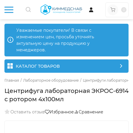
0
Уважаемые покупатели! В связи с
изменением цен, просьба уточнять
актуальную цену на продукцию у
менеджеров.
КАТАЛОГ ТОВАРОВ
Главная
/
Лабораторное оборудование
/
Центрифуги лабораторны
Центрифуга лабораторная ЭКРОС-6914
с ротором 4х100мл
Оставить отзыв
Избранное
Сравнение