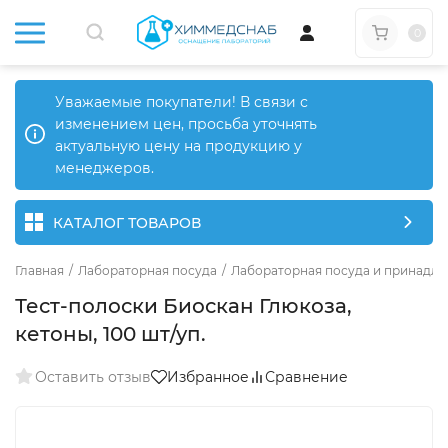
0
Уважаемые покупатели! В связи с
изменением цен, просьба уточнять
актуальную цену на продукцию у
менеджеров.
КАТАЛОГ ТОВАРОВ
Главная
/
Лабораторная посуда
/
Лабораторная посуда и принадле
Тест-полоски Биоскан Глюкоза,
кетоны, 100 шт/уп.
Оставить отзыв
Избранное
Сравнение