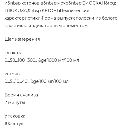
и&nbsp;кетонов в&nbsp;моче&nbsp;БИОСКАН&reg;-
ГЛЮКОЗА,&nbsp;КЕТОНЫТехнические
характеристикиФорма выпускаполоски из белого
пластикас индикаторным элементом
Шаг измерения
глюкоза
0...50...100...300.. &ge;1000 мг/100 мл
кетоны
0...5...10...40.. &ge;100 мг/100 мл
Время анализа
2 минуты
Упаковка
100 штук