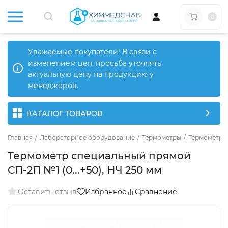
0
Уважаемые покупатели! В связи с
изменением цен, просьба уточнять
актуальную цену на продукцию у
менеджеров.
КАТАЛОГ ТОВАРОВ
Главная
/
Лабораторное оборудование
/
Термометры
/
Термометры
Термометр специальный прямой
СП-2П №1 (0...+50), НЧ 250 мм
Оставить отзыв
Избранное
Сравнение