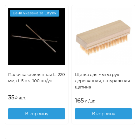
цена указана за штуку
Палочка стеклянная L=220
Щетка для мытья рук
мм, d=5 мм, 100 шт/уп.
деревянная, натуральная
щетина
35
₽
/
шт.
165
₽
/
шт.
В корзину
В корзину