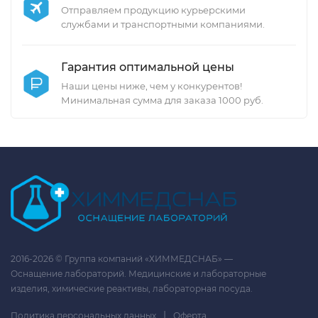
Отправляем продукцию курьерскими
службами и транспортными компаниями.
Гарантия оптимальной цены
Наши цены ниже, чем у конкурентов!
Минимальная сумма для заказа 1000 руб.
2016-2026 © Группа компаний «ХИММЕДСНАБ» —
Оснащение лабораторий. Медицинские и лабораторные
изделия, химические реактивы, лабораторная посуда.
|
Политика персональных данных
Оферта