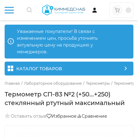
0
Уважаемые покупатели! В связи с
изменением цен, просьба уточнять
актуальную цену на продукцию у
менеджеров.
КАТАЛОГ ТОВАРОВ
Главная
/
Лабораторное оборудование
/
Термометры
/
Термометры
Термометр СП-83 №2 (+50...+250)
стеклянный ртутный максимальный
Оставить отзыв
Избранное
Сравнение