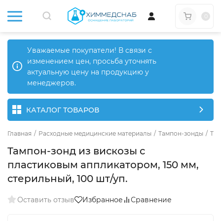
0
Уважаемые покупатели! В связи с
изменением цен, просьба уточнять
актуальную цену на продукцию у
менеджеров.
КАТАЛОГ ТОВАРОВ
Главная
/
Расходные медицинские материалы
/
Тампон-зонды
/
Та
Тампон-зонд из вискозы с
пластиковым аппликатором, 150 мм,
стерильный, 100 шт/уп.
Оставить отзыв
Избранное
Сравнение