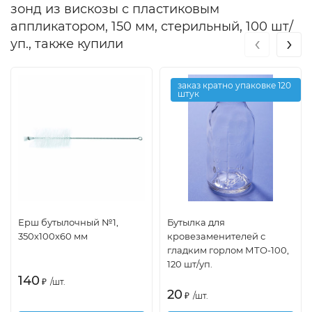
зонд из вискозы с пластиковым
аппликатором, 150 мм, стерильный, 100 шт/
‹
›
уп., также купили
заказ кратно упаковке 120
штук
Ерш бутылочный №1,
Бутылка для
350х100х60 мм
кровезаменителей с
гладким горлом МТО-100,
120 шт/уп.
140
₽
/
шт.
20
₽
/
шт.