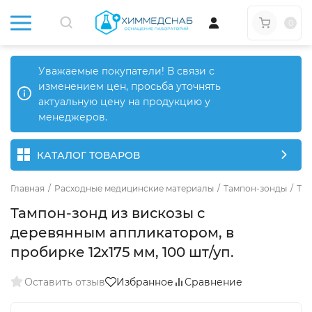
0
Уважаемые покупатели! В связи с
изменением цен, просьба уточнять
актуальную цену на продукцию у
менеджеров.
КАТАЛОГ ТОВАРОВ
Главная
/
Расходные медицинские материалы
/
Тампон-зонды
/
Там
Тампон-зонд из вискозы с
деревянным аппликатором, в
пробирке 12х175 мм, 100 шт/уп.
Оставить отзыв
Избранное
Сравнение