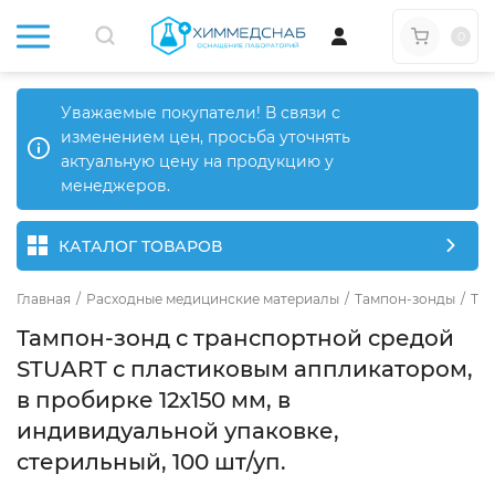
0
Уважаемые покупатели! В связи с
изменением цен, просьба уточнять
актуальную цену на продукцию у
менеджеров.
КАТАЛОГ ТОВАРОВ
Главная
/
Расходные медицинские материалы
/
Тампон-зонды
/
Там
Тампон-зонд с транспортной средой
STUART с пластиковым аппликатором,
в пробирке 12х150 мм, в
индивидуальной упаковке,
стерильный, 100 шт/уп.