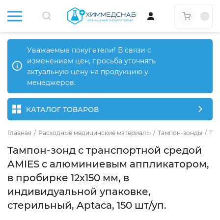
0
Уважаемые покупатели! В связи с
изменением цен, просьба уточнять
актуальную цену на продукцию у
менеджеров.
КАТАЛОГ ТОВАРОВ
Главная
/
Расходные медицинские материалы
/
Тампон-зонды
/
Там
Тампон-зонд с транспортной средой
AMIES с алюминиевым аппликатором,
в пробирке 12х150 мм, в
индивидуальной упаковке,
стерильный, Aptaca, 150 шт/уп.