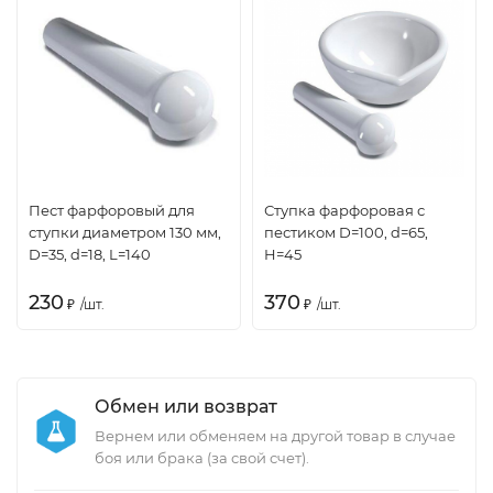
Пест фарфоровый для
Ступка фарфоровая с
ступки диаметром 130 мм,
пестиком D=100, d=65,
D=35, d=18, L=140
H=45
230
370
₽
/
шт.
₽
/
шт.
Обмен или возврат
Вернем или обменяем на другой товар в случае
боя или брака (за свой счет).