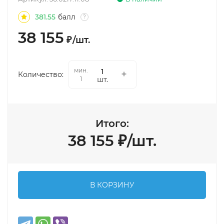
381.55
балл
?
38 155
₽
/
шт.
мин.
Количество:
шт.
1
Итого:
38 155
₽
/
шт.
В КОРЗИНУ