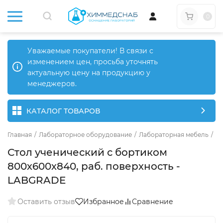
0
Уважаемые покупатели! В связи с
изменением цен, просьба уточнять
актуальную цену на продукцию у
менеджеров.
КАТАЛОГ ТОВАРОВ
Главная
/
Лабораторное оборудование
/
Лабораторная мебель
/
Ме
Стол ученический с бортиком
800х600х840, раб. поверхность -
LABGRADE
Оставить отзыв
Избранное
Сравнение