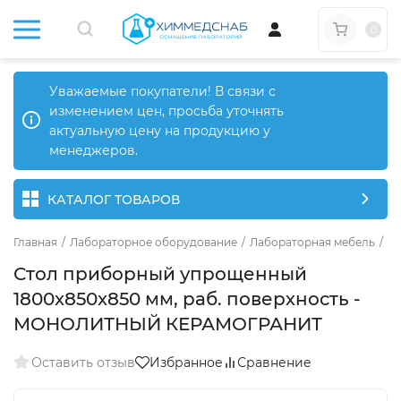
0
Уважаемые покупатели! В связи с
изменением цен, просьба уточнять
актуальную цену на продукцию у
менеджеров.
КАТАЛОГ ТОВАРОВ
Главная
/
Лабораторное оборудование
/
Лабораторная мебель
/
Л
Стол приборный упрощенный
1800x850x850 мм, раб. поверхность -
МОНОЛИТНЫЙ КЕРАМОГРАНИТ
Оставить отзыв
Избранное
Сравнение