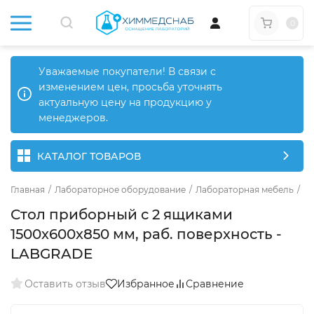
0
Уважаемые покупатели! В связи с
изменением цен, просьба уточнять
актуальную цену на продукцию у
менеджеров.
КАТАЛОГ ТОВАРОВ
Главная
/
Лабораторное оборудование
/
Лабораторная мебель
/
Л
Стол приборный с 2 ящиками
1500х600х850 мм, раб. поверхность -
LABGRADE
Оставить отзыв
Избранное
Сравнение