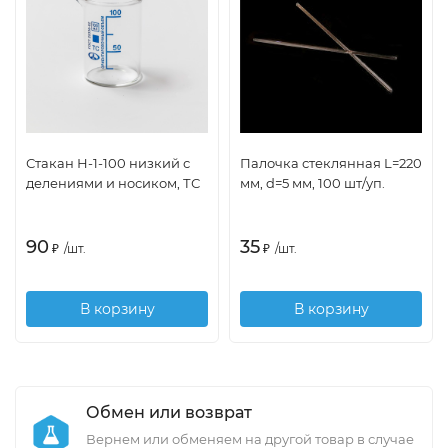
Стакан Н-1-100 низкий с
Палочка стеклянная L=220
делениями и носиком, ТС
мм, d=5 мм, 100 шт/уп.
90
35
₽
/
шт.
₽
/
шт.
В корзину
В корзину
Обмен или возврат
Вернем или обменяем на другой товар в случае