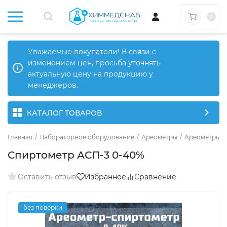
0
Уважаемые покупатели! В связи с
изменением цен, просьба уточнять
актуальную цену на продукцию у
менеджеров.
КАТАЛОГ ТОВАРОВ
Главная
/
Лабораторное оборудование
/
Ареометры
/
Ареометры б
Спиртометр АСП-3 0-40%
Оставить отзыв
Избранное
Сравнение
без поверки