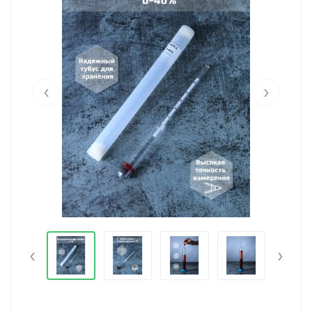
‹
›
‹
›