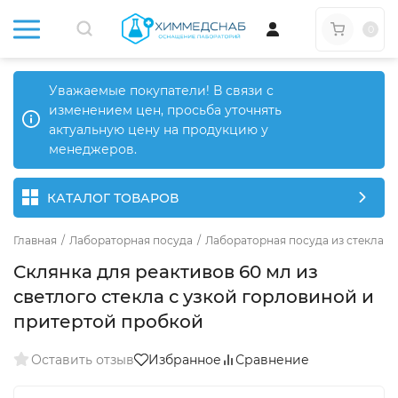
0
Уважаемые покупатели! В связи с
изменением цен, просьба уточнять
актуальную цену на продукцию у
менеджеров.
КАТАЛОГ ТОВАРОВ
Главная
/
Лабораторная посуда
/
Лабораторная посуда из стекла
/
Склянка для реактивов 60 мл из
светлого стекла с узкой горловиной и
притертой пробкой
Оставить отзыв
Избранное
Сравнение