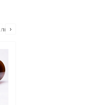
›
или