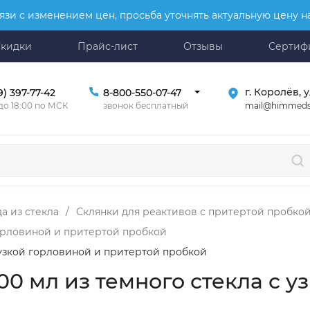
язи с изменением цен, просьба уточнять актуальную цену 
Скидки
Прайс-лист
Отзывы
Сертиф
г. Королёв, у
9) 397-77-42
8-800-550-07-47
mail@himmeds
 до 18:00 по МСК
звонок бесплатный
а из стекла
/
Склянки для реактивов с притертой пробко
горловиной и притертой пробкой
с узкой горловиной и притертой пробкой
00 мл из темного стекла с у