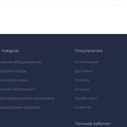
г товаров
Покупателям
орное оборудование
О компании
орная посуда
Доставка
кие реактивы
Оплата
нский инструмент
Скидки
ые медицинские материалы
Прайс-лист
ицирующие средства
Новости
Личный кабинет