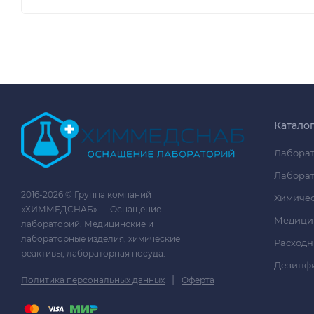
Катало
Лаборат
Лаборат
2016-2026 © Группа компаний
Химичес
«ХИММЕДСНАБ» — Оснащение
Медици
лабораторий. Медицинские и
лабораторные изделия, химические
Расходн
реактивы, лабораторная посуда.
Дезинф
|
Политика персональных данных
Оферта