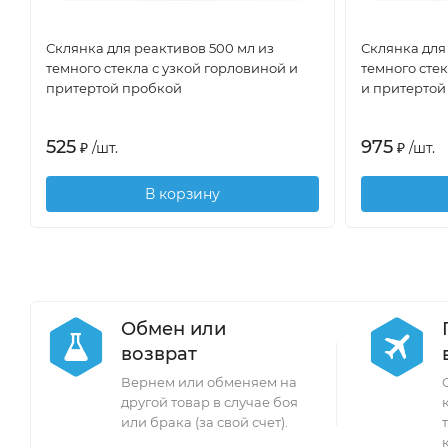
Склянка для реактивов 500 мл из
Склянка для
темного стекла с узкой горловиной и
темного сте
притертой пробкой
и притертой
525
975
₽
/
шт.
₽
/
шт.
В корзину
Обмен или
возврат
Вернем или обменяем на
другой товар в случае боя
или брака (за свой счет).