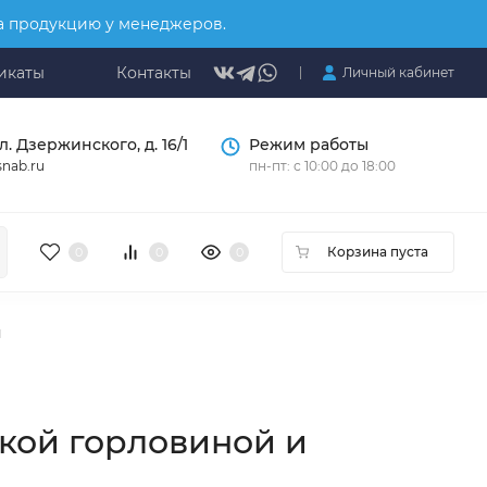
на продукцию у менеджеров.
икаты
Контакты
Личный кабинет
л. Дзержинского, д. 16/1
Режим работы
nab.ru
пн-пт: с 10:00 до 18:00
Корзина пуста
0
0
0
й
зкой горловиной и