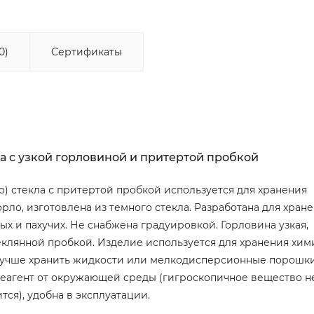
0)
Сертификаты
ла с узкой горловиной и притертой пробкой
го) стекла с притертой пробкой используется для хранения
рло, изготовлена из темного стекла. Разработана для хран
ых и пахучих. Не снабжена градуировкой. Горловина узкая,
клянной пробкой. Изделие используется для хранения хим
м лучше хранить жидкости или мелкодисперсионные порошки
реагент от окружающей среды (гигроскопичное вещество н
тся), удобна в эксплуатации.