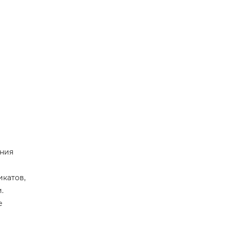
ения
икатов,
.
е