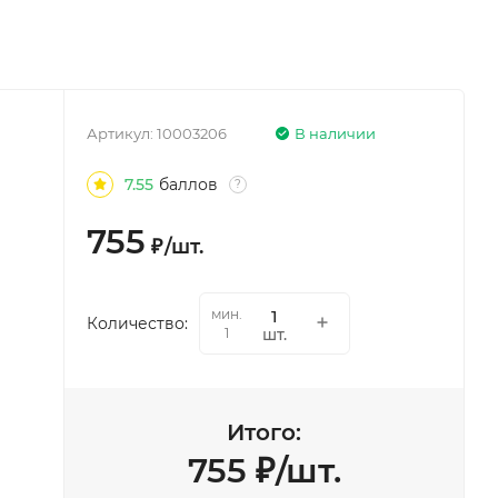
Артикул:
10003206
В наличии
7.55
баллов
?
755
₽
/
шт.
мин.
Количество:
шт.
1
Итого:
755
₽
/
шт.