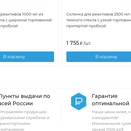
 реактивов 1000 мл из
Склянка для реактивов 2500 мл 
кла с широкой горловиной
темного стекла с узкой горлови
 пробкой
притертой пробкой
1 755
₽
/
шт.
В корзину
В корзину
Пункты выдачи по
Гарантия
всей России
оптимальной
Отправляем продукцию
Наши цены ниже, ч
курьерскими службами и
конкурентов!
транспортными
Минимальная сумм
компаниями.
заказа 1000 руб.