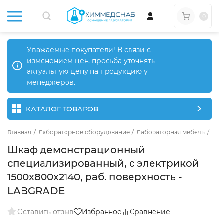
0
Уважаемые покупатели! В связи с
изменением цен, просьба уточнять
актуальную цену на продукцию у
менеджеров.
КАТАЛОГ ТОВАРОВ
Главная
/
Лабораторное оборудование
/
Лабораторная мебель
/
Ме
Шкаф демонстрационный
специализированный, с электрикой
1500х800х2140, раб. поверхность -
LABGRADE
Оставить отзыв
Избранное
Сравнение