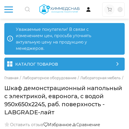
0
Уважаемые покупатели! В связи с
изменением цен, просьба уточнять
актуальную цену на продукцию у
менеджеров.
КАТАЛОГ ТОВАРОВ
Главная
/
Лабораторное оборудование
/
Лабораторная мебель
/
Ме
Шкаф демонстрационный напольный
с электрикой, евронога, с водой
950х650х2245, раб. поверхность -
LABGRADE-лайт
Оставить отзыв
Избранное
Сравнение