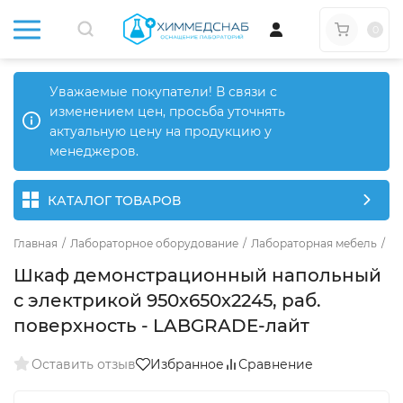
0
Уважаемые покупатели! В связи с
изменением цен, просьба уточнять
актуальную цену на продукцию у
менеджеров.
КАТАЛОГ ТОВАРОВ
Главная
/
Лабораторное оборудование
/
Лабораторная мебель
/
Ме
Шкаф демонстрационный напольный
с электрикой 950х650х2245, раб.
поверхность - LABGRADE-лайт
Оставить отзыв
Избранное
Сравнение