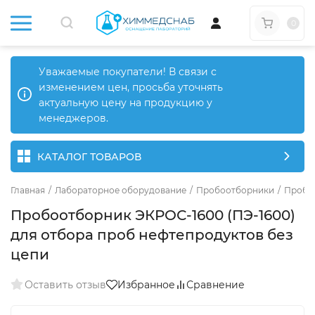
0
Уважаемые покупатели! В связи с
изменением цен, просьба уточнять
актуальную цену на продукцию у
менеджеров.
КАТАЛОГ ТОВАРОВ
Главная
/
Лабораторное оборудование
/
Пробоотборники
/
Пробоо
Пробоотборник ЭКРОС-1600 (ПЭ-1600)
для отбора проб нефтепродуктов без
цепи
Оставить отзыв
Избранное
Сравнение