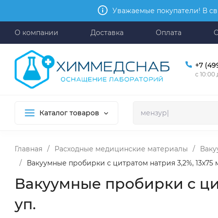
Уважаемые покупатели! В св
О компании
Доставка
Оплата
+7 (49
с 10:00
Каталог товаров
Главная
/
Расходные медицинские материалы
/
Ваку
/
Вакуумные пробирки с цитратом натрия 3,2%, 13х75 мм,
Вакуумные пробирки с цитр
уп.