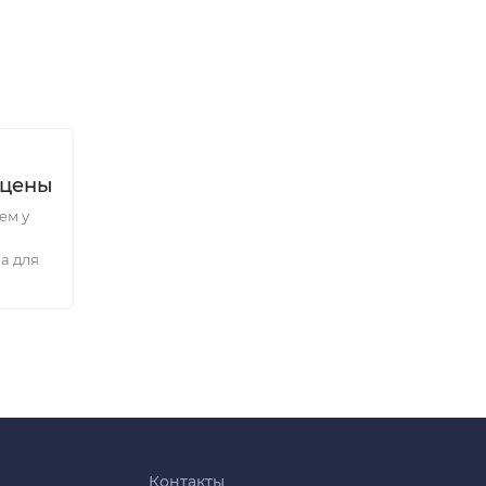
 цены
ем у
а для
Контакты