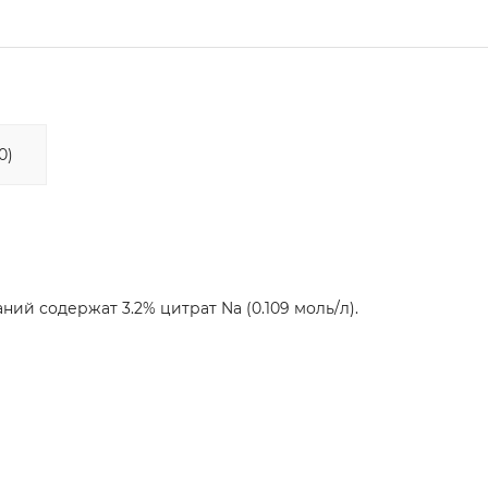
0)
ий содержат 3.2% цитрат Na (0.109 моль/л).