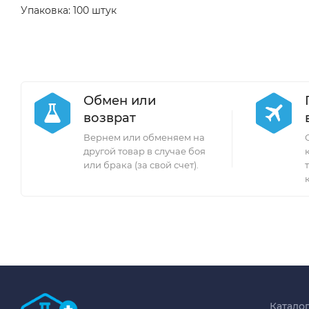
Упаковка: 100 штук
Обмен или
возврат
Вернем или обменяем на
другой товар в случае боя
или брака (за свой счет).
Катало