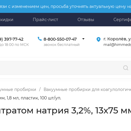
язи с изменением цен, просьба уточнять актуальную цену 
Скидки
Прайс-лист
Отзывы
Сертиф
г. Королёв, у
9) 397-77-42
8-800-550-07-47
mail@himmeds
 до 18:00 по МСК
звонок бесплатный
умные пробирки
/
Вакуумные пробирки для коагулологич
 1,8 мл, пластик, 100 шт/уп.
атом натрия 3,2%, 13х75 мм, 