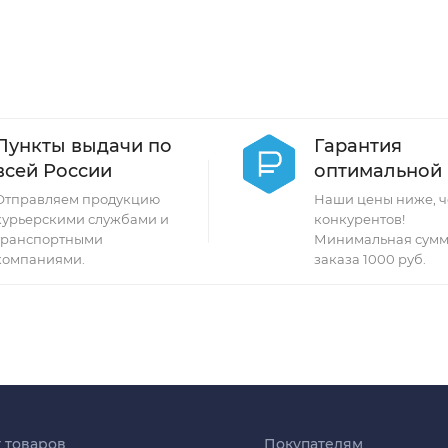
Пункты выдачи по
Гарантия
всей России
оптимальной
Отправляем продукцию
Наши цены ниже, ч
курьерскими службами и
конкурентов!
транспортными
Минимальная сумм
компаниями.
заказа 1000 руб.
г товаров
Покупателям