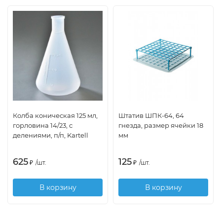
Колба коническая 125 мл,
Штатив ШПК-64, 64
горловина 14/23, с
гнезда, размер ячейки 18
делениями, п/п, Kartell
мм
625
125
₽
/
шт.
₽
/
шт.
В корзину
В корзину