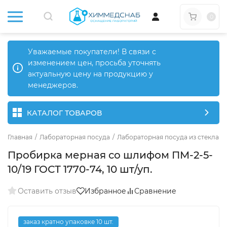
0
Уважаемые покупатели! В связи с
изменением цен, просьба уточнять
актуальную цену на продукцию у
менеджеров.
КАТАЛОГ ТОВАРОВ
Главная
/
Лабораторная посуда
/
Лабораторная посуда из стекла
/
Пробирка мерная со шлифом ПМ-2-5-
10/19 ГОСТ 1770-74, 10 шт/уп.
Оставить отзыв
Избранное
Сравнение
заказ кратно упаковке 10 шт.