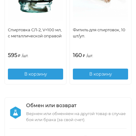
Спиртовка СЛ-2, V=100 мл,
Фитиль для спиртовок, 10
с металлической оправой
шт/уп.
595
160
₽
/
шт.
₽
/
шт.
В корзину
В корзину
Обмен или возврат
Вернем или обменяем на другой товар в случае
боя или брака (за свой счет).