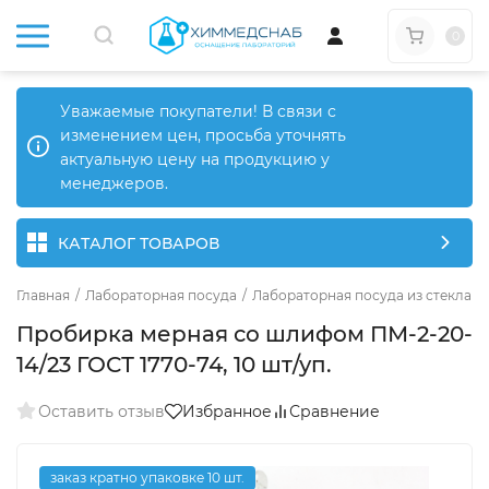
0
Уважаемые покупатели! В связи с
изменением цен, просьба уточнять
актуальную цену на продукцию у
менеджеров.
КАТАЛОГ ТОВАРОВ
Главная
/
Лабораторная посуда
/
Лабораторная посуда из стекла
/
Пробирка мерная со шлифом ПМ-2-20-
14/23 ГОСТ 1770-74, 10 шт/уп.
Оставить отзыв
Избранное
Сравнение
заказ кратно упаковке 10 шт.