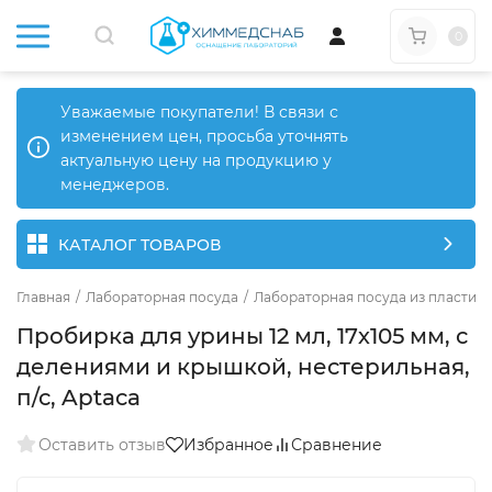
0
Уважаемые покупатели! В связи с
изменением цен, просьба уточнять
актуальную цену на продукцию у
менеджеров.
КАТАЛОГ ТОВАРОВ
Главная
/
Лабораторная посуда
/
Лабораторная посуда из пластика
Пробирка для урины 12 мл, 17х105 мм, с
делениями и крышкой, нестерильная,
п/с, Aptaca
Оставить отзыв
Избранное
Сравнение